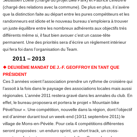
Sébastien Loête (chargé du projet Bike Park) et Fabrice Lefebvre
(chargé des relations avec la commune). De plus en plus, il s’avère
que la distinction faite au départ entre les pures compétiteurs et les
randonneurs est idiote et le nouveau bureau s’emploiera à trouver
un juste équilibre entre les nombreux adhérents aux objectifs trés
différents même si, il faut bien avouer c’est un casse-tête
permanent. Une des priorités sera d’écrire un règlement intérieur
qui fera foi dans l’organisation du Team.
2011 – 2013
❖
DEUXIÈME MANDAT DE J.-F. GEOFFROY EN TANT QUE
PRÉSIDENT
Ces 3 années voient l’association prendre un rythme de croisière qui
l’assoit à la fois dans le paysage des associations locales mais aussi
régionales. L’année 2011 restera gravé dans les annales du club. En
effet, le bureau proposera et portera le projet « Mountain bike
Pévèl’tour ». Une compétition, nouvelle dans la région, dont l’objectif
est d’animer durant tout un week-end (10/11 septembre 2011) le
village de Mons-en-Pévèle. Pour cela 4 compétitions différentes
seront proposées : un enduro sprint, un short track, un cross-