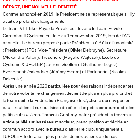
PRÉSIDENT : UN RENOUVEAU COMPLET, UN NOUVEAU
DÉPART, UNE NOUVELLE IDENTITÉ…
Comme annoncé en 2019, le Président ne se représentait que si, il y
avait de profonds changements.
Le team VTT Ekoï Pays de Pévèle est devenu le Team Pévèle-
Carembault Cyclisme en date du 1er novembre 2019, lors de l’AG
annuelle. Le bureau proposé par le Président a été élu à l’unanimité
: Président (JFG), Vice-Président (Olivier Debruyne), Secrétaire
(Alexandre Volant), Trésorière (Magalie Wojtczak), Ecole de
Cyclisme & UFOLEP (Laurent Guelton et Guillaume Logez),
Evénements/calendrier (Jérémy Evrard) et Partenariat (Nicolas
Delecolle).
Après une année 2020 particulière pour des raisons indépendantes
de notre volonté, le changement devient de plus en plus profond et
le team quitte la Fédération Française de Cyclisme qui navigue en
eaux troubles et surtout laisse de côté « les petits coureurs » et « les
petits clubs ». Jean-François Geoffroy, notre président, à travers un
article publié sur les réseaux sociaux, prend position et décide en
commun accord avec le bureau d’affilier le club, uniquement à
l’UFOLEP, fédération, plus proche de nos actions et de nos