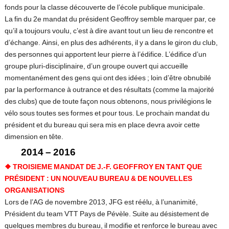
fonds pour la classe découverte de l’école publique municipale.
La fin du 2e mandat du président Geoffroy semble marquer par, ce
qu’il a toujours voulu, c’est à dire avant tout un lieu de rencontre et
d’échange. Ainsi, en plus des adhérents, il y a dans le giron du club,
des personnes qui apportent leur pierre à l’édifice. L’édifice d’un
groupe pluri-disciplinaire, d’un groupe ouvert qui accueille
momentanément des gens qui ont des idées ; loin d’être obnubilé
par la performance à outrance et des résultats (comme la majorité
des clubs) que de toute façon nous obtenons, nous privilégions le
vélo sous toutes ses formes et pour tous. Le prochain mandat du
président et du bureau qui sera mis en place devra avoir cette
dimension en tête.
2014 – 2016
❖
TROISIEME MANDAT DE J.-F. GEOFFROY EN TANT QUE
PRÉSIDENT : UN NOUVEAU BUREAU & DE NOUVELLES
ORGANISATIONS
Lors de l’AG de novembre 2013, JFG est réélu, à l’unanimité,
Président du team VTT Pays de Pévèle. Suite au désistement de
quelques membres du bureau, il modifie et renforce le bureau avec