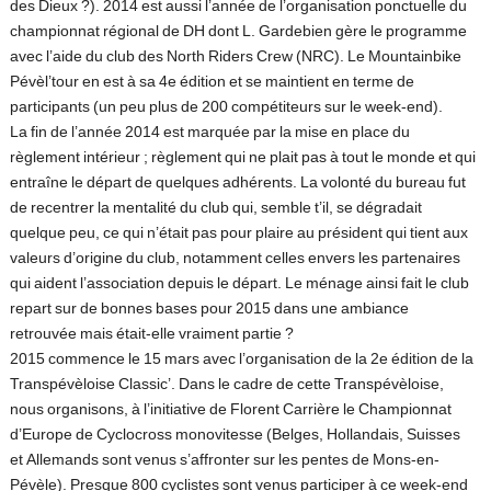
des Dieux ?). 2014 est aussi l’année de l’organisation ponctuelle du
championnat régional de DH dont L. Gardebien gère le programme
avec l’aide du club des North Riders Crew (NRC). Le Mountainbike
Pévèl’tour en est à sa 4e édition et se maintient en terme de
participants (un peu plus de 200 compétiteurs sur le week-end).
La fin de l’année 2014 est marquée par la mise en place du
règlement intérieur ; règlement qui ne plait pas à tout le monde et qui
entraîne le départ de quelques adhérents. La volonté du bureau fut
de recentrer la mentalité du club qui, semble t’il, se dégradait
quelque peu, ce qui n’était pas pour plaire au président qui tient aux
valeurs d’origine du club, notamment celles envers les partenaires
qui aident l’association depuis le départ. Le ménage ainsi fait le club
repart sur de bonnes bases pour 2015 dans une ambiance
retrouvée mais était-elle vraiment partie ?
2015 commence le 15 mars avec l’organisation de la 2e édition de la
Transpévèloise Classic’. Dans le cadre de cette Transpévèloise,
nous organisons, à l’initiative de Florent Carrière le Championnat
d’Europe de Cyclocross monovitesse (Belges, Hollandais, Suisses
et Allemands sont venus s’affronter sur les pentes de Mons-en-
Pévèle). Presque 800 cyclistes sont venus participer à ce week-end