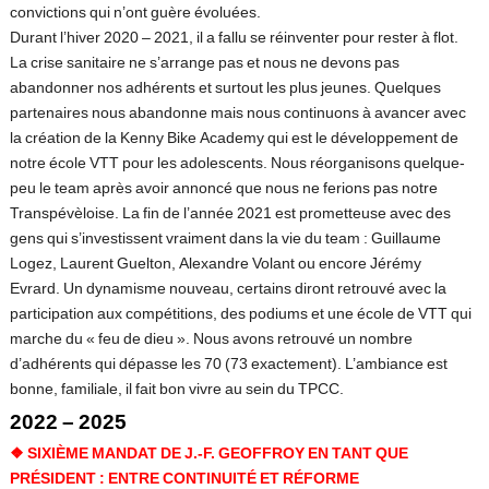
convictions qui n’ont guère évoluées.
Durant l’hiver 2020 – 2021, il a fallu se réinventer pour rester à flot.
La crise sanitaire ne s’arrange pas et nous ne devons pas
abandonner nos adhérents et surtout les plus jeunes. Quelques
partenaires nous abandonne mais nous continuons à avancer avec
la création de la Kenny Bike Academy qui est le développement de
notre école VTT pour les adolescents. Nous réorganisons quelque-
peu le team après avoir annoncé que nous ne ferions pas notre
Transpévèloise. La fin de l’année 2021 est prometteuse avec des
gens qui s’investissent vraiment dans la vie du team : Guillaume
Logez, Laurent Guelton, Alexandre Volant ou encore Jérémy
Evrard. Un dynamisme nouveau, certains diront retrouvé avec la
participation aux compétitions, des podiums et une école de VTT qui
marche du « feu de dieu ». Nous avons retrouvé un nombre
d’adhérents qui dépasse les 70 (73 exactement). L’ambiance est
bonne, familiale, il fait bon vivre au sein du TPCC.
2022 – 2025
❖
SIXIÈME MANDAT DE J.-F. GEOFFROY EN TANT QUE
PRÉSIDENT : ENTRE CONTINUITÉ ET RÉFORME