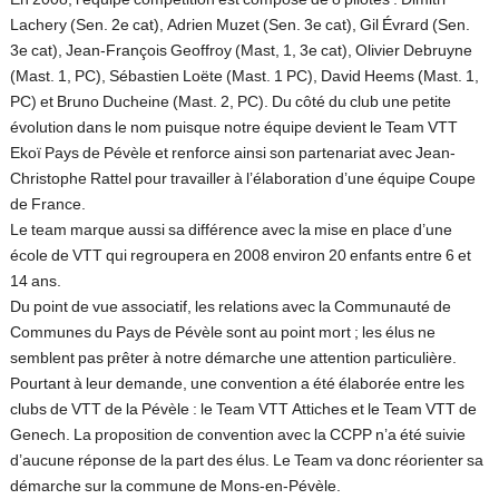
En 2008, l’équipe compétition est composé de 8 pilotes : Dimitri
Lachery (Sen. 2e cat), Adrien Muzet (Sen. 3e cat), Gil Évrard (Sen.
3e cat), Jean-François Geoffroy (Mast, 1, 3e cat), Olivier Debruyne
(Mast. 1, PC), Sébastien Loëte (Mast. 1 PC), David Heems (Mast. 1,
PC) et Bruno Ducheine (Mast. 2, PC). Du côté du club une petite
évolution dans le nom puisque notre équipe devient le Team VTT
Ekoï Pays de Pévèle et renforce ainsi son partenariat avec Jean-
Christophe Rattel pour travailler à l’élaboration d’une équipe Coupe
de France.
Le team marque aussi sa différence avec la mise en place d’une
école de VTT qui regroupera en 2008 environ 20 enfants entre 6 et
14 ans.
Du point de vue associatif, les relations avec la Communauté de
Communes du Pays de Pévèle sont au point mort ; les élus ne
semblent pas prêter à notre démarche une attention particulière.
Pourtant à leur demande, une convention a été élaborée entre les
clubs de VTT de la Pévèle : le Team VTT Attiches et le Team VTT de
Genech. La proposition de convention avec la CCPP n’a été suivie
d’aucune réponse de la part des élus. Le Team va donc réorienter sa
démarche sur la commune de Mons-en-Pévèle.