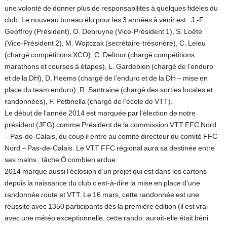
une volonté de donner plus de responsabilités à quelques fidèles du
club. Le nouveau bureau élu pour les 3 années à venir est : J.-F.
Geoffroy (Président), O. Debruyne (Vice-Président 1), S. Loëte
(Vice-Président 2), M. Wojtczak (secrétaire-trésorière), C. Leleu
(chargé compétitions XCO), C. Deltour (chargé compétitions
marathons et courses à étapes), L. Gardebien (chargé de l’enduro
et de la DH), D. Heems (chargé de l’enduro et de la DH – mise en
place du team enduro), R. Santraine (chargé des sorties locales et
randonnées), F. Pettinella (chargé de l’école de VTT).
Le début de l’année 2014 est marquée par l’élection de notre
président (JFG) comme Président de la commission VTT FFC Nord
– Pas-de-Calais, du coup il entre au comité directeur du comité FFC
Nord – Pas-de-Calais. Le VTT FFC régional aura sa destinée entre
ses mains : tâche Ô combien ardue.
2014 marque aussi l’éclosion d’un projet qui est dans les cartons
depuis la naissance du club c’est-à-dire la mise en place d’une
randonnée route et VTT. Le 16 mars, cette randonnée est une
réussite avec 1350 participants dès la première édition (il est vrai
avec une météo exceptionnelle, cette rando. aurait-elle était béni