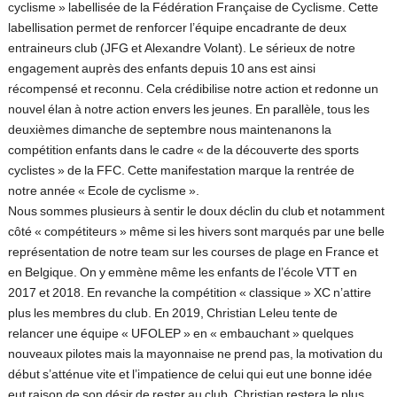
cyclisme » labellisée de la Fédération Française de Cyclisme. Cette
labellisation permet de renforcer l’équipe encadrante de deux
entraineurs club (JFG et Alexandre Volant). Le sérieux de notre
engagement auprès des enfants depuis 10 ans est ainsi
récompensé et reconnu. Cela crédibilise notre action et redonne un
nouvel élan à notre action envers les jeunes. En parallèle, tous les
deuxièmes dimanche de septembre nous maintenanons la
compétition enfants dans le cadre « de la découverte des sports
cyclistes » de la FFC. Cette manifestation marque la rentrée de
notre année « Ecole de cyclisme ».
Nous sommes plusieurs à sentir le doux déclin du club et notamment
côté « compétiteurs » même si les hivers sont marqués par une belle
représentation de notre team sur les courses de plage en France et
en Belgique. On y emmène même les enfants de l’école VTT en
2017 et 2018. En revanche la compétition « classique » XC n’attire
plus les membres du club. En 2019, Christian Leleu tente de
relancer une équipe « UFOLEP » en « embauchant » quelques
nouveaux pilotes mais la mayonnaise ne prend pas, la motivation du
début s’atténue vite et l’impatience de celui qui eut une bonne idée
eut raison de son désir de rester au club. Christian restera le plus