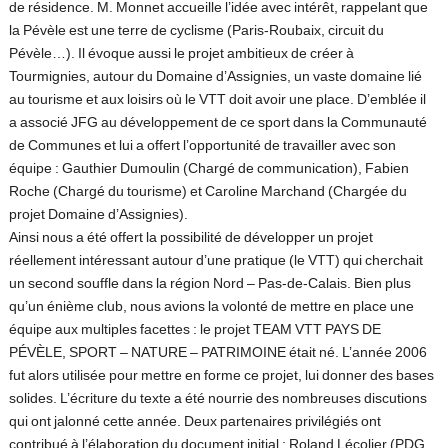
de résidence. M. Monnet accueille l’idée avec intérêt, rappelant que
la Pévèle est une terre de cyclisme (Paris-Roubaix, circuit du
Pévèle…). Il évoque aussi le projet ambitieux de créer à
Tourmignies, autour du Domaine d’Assignies, un vaste domaine lié
au tourisme et aux loisirs où le VTT doit avoir une place. D’emblée il
a associé JFG au développement de ce sport dans la Communauté
de Communes et lui a offert l’opportunité de travailler avec son
équipe : Gauthier Dumoulin (Chargé de communication), Fabien
Roche (Chargé du tourisme) et Caroline Marchand (Chargée du
projet Domaine d’Assignies).
Ainsi nous a été offert la possibilité de développer un projet
réellement intéressant autour d’une pratique (le VTT) qui cherchait
un second souffle dans la région Nord – Pas-de-Calais. Bien plus
qu’un énième club, nous avions la volonté de mettre en place une
équipe aux multiples facettes : le projet TEAM VTT PAYS DE
PÉVÈLE, SPORT – NATURE – PATRIMOINE était né. L’année 2006
fut alors utilisée pour mettre en forme ce projet, lui donner des bases
solides. L’écriture du texte a été nourrie des nombreuses discutions
qui ont jalonné cette année. Deux partenaires privilégiés ont
contribué à l’élaboration du document initial : Roland Lécolier (PDG