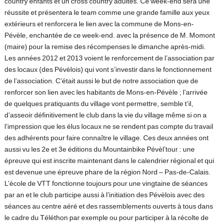
country enfants et un cross country adultes. Ce week-end sera une
réussite et présentera le team comme une grande famille aux yeux
extérieurs et renforcera le lien avec la commune de Mons-en-
Pévèle, enchantée de ce week-end. avec la présence de M. Momont
(maire) pour la remise des récompenses le dimanche après-midi.
Les années 2012 et 2013 voient le renforcement de l’association par
des locaux (des Pévèlois) qui vont s’investir dans le fonctionnement
de l’association. C’était aussi le but de notre association que de
renforcer son lien avec les habitants de Mons-en-Pévèle ; l’arrivée
de quelques pratiquants du village vont permettre, semble t’il,
d’asseoir définitivement le club dans la vie du village même si on a
l’impression que les élus locaux ne se rendent pas compte du travail
des adhérents pour faire connaître le village. Ces deux années ont
aussi vu les 2e et 3e éditions du Mountainbike Pévèl’tour : une
épreuve qui est inscrite maintenant dans le calendrier régional et qui
est devenue une épreuve phare de la région Nord – Pas-de-Calais.
L’école de VTT fonctionne toujours pour une vingtaine de séances
par an et le club participe aussi à l’initiation des Pévèlois avec des
séances au centre aéré et des rassemblements ouverts à tous dans
le cadre du Téléthon par exemple ou pour participer à la récolte de