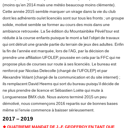
(moins qu’en 2014 mais une météo beaucoup moins clémente).
Cette année 2015 semble marquer un virage dans la vie du club
dont les adhérents ou/et licenciés sont sur tous les fronts ; un groupe
solide, motivé semble se former au cours des mois dans une
ambiance retrouvée. La 5e édition du Mountainbike Pévèl’tour est
réduite à la course enfants puisque le mont a fait l’objet de travaux
qui ont détruit une grande partie du terrain de jeux des adultes. Enfin
la fin de l’année est marquée, lors de l’AG, par la décision de
prendre une affiliation UFOLEP, poussée en cela par la FFC qui ne
propose plus de courses sur route à ses licenciés. Le bureau est
renforcé par Nicolas Delecolle (chargé de l’UFOLEP) et par
Alexandre Volant (chargé de la communication et du site internet) ;
ils remplacent David Heems qui sort du bureau puisqu’il décide de
ne plus prendre de licence et Sébastien Loëte qui mute à
Longuenesse BMX club. Nous avions terminé 2015 un peu
démotivé, nous commençons 2016 repartis sur de bonnes bases
même si l’envie commence à baisser sérieusement.
2017 – 2019
❖
QUATRIEME MANDAT DE J.-F. GEOFFROY EN TANT QUE