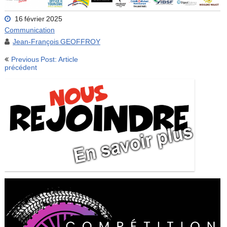
16 février 2025
Communication
Jean-François GEOFFROY
Navigation
Previous Post: Article
de
précédent
l’article