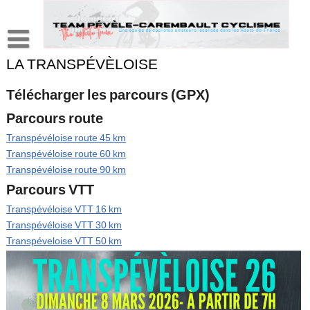
Skip
to
content
LA TRANSPÉVÈLOISE
L’association
Histoire d’un club comme les autres …
Adhérents
Télécharger les parcours (GPX)
Organisations
Le bureau
Partenariat
Parcours route
Transpévéloise route 45 km
Les disciplines
La Transpévèloise Classic’
Les filles
Dossier sponsoring
Résultats
Transpévéloise route 60 km
Le Mountainbike Pévèl’Tour
Partenaires
Press-book
Transpévéloise route 90 km
Parcours VTT
Roulez au féminin
Newsletters
« Blog à part »
Transpévéloise VTT 16 km
Presse locale
Parlons vélo…
Photos
Transpévéloise VTT 30 km
Transpéveloise VTT 50 km
Parlons de tout…
Téléchargez nos fonds d’écran…
Vidéos
J’ai lu pour vous…
Albums