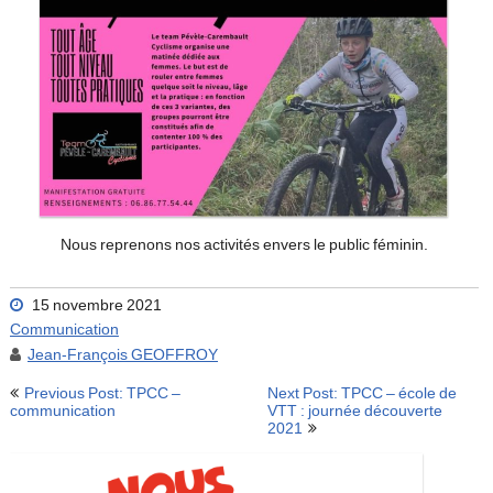
Nous reprenons nos activités envers le public féminin.
15 novembre 2021
Communication
Jean-François GEOFFROY
Navigation
Previous Post: TPCC –
Next Post: TPCC – école de
de
communication
VTT : journée découverte
2021
l’article