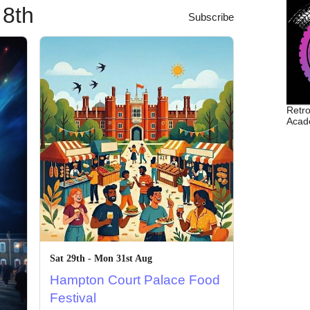
Retro
Acade