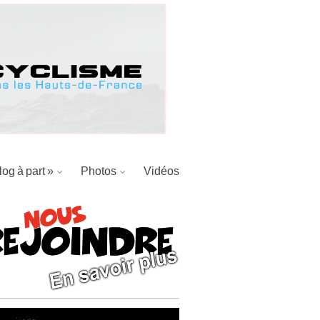
log à part »
Photos
Vidéos