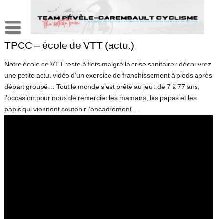
Skip
to
content
TPCC – école de VTT (actu.)
L’association
Histoire d’un club comme les autres …
Adhérents
Notre école de VTT reste à flots malgré la crise sanitaire : découvrez
une petite actu. vidéo d’un exercice de franchissement à pieds après
Organisations
Le bureau
Partenariat
départ groupé… Tout le monde s’est prêté au jeu : de 7 à 77 ans,
l’occasion pour nous de remercier les mamans, les papas et les
Les disciplines
La Transpévèloise Classic’
Les filles
Dossier sponsoring
Résultats
papis qui viennent soutenir l’encadrement…
Le Mountainbike Pévèl’Tour
Partenaires
Press-book
Roulez au féminin
Newsletters
« Blog à part »
Presse locale
Parlons vélo…
Photos
Parlons de tout…
Téléchargez nos fonds d’écran…
Vidéos
J’ai lu pour vous…
Albums