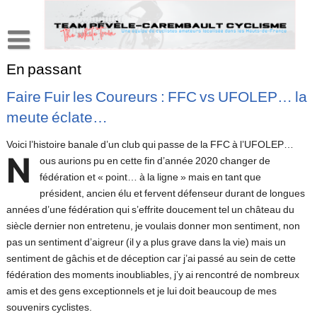
Skip
to
content
L’association
En passant
Histoire d’un club comme les autres …
Adhérents
Faire Fuir les Coureurs : FFC vs UFOLEP… la
meute éclate…
Organisations
Le bureau
Partenariat
Les disciplines
La Transpévèloise Classic’
Les filles
Dossier sponsoring
Résultats
Voici l’histoire banale d’un club qui passe de la FFC à l’UFOLEP…
N
ous aurions pu en cette fin d’année 2020 changer de
Le Mountainbike Pévèl’Tour
Partenaires
Press-book
fédération et « point… à la ligne » mais en tant que
Roulez au féminin
président, ancien élu et fervent défenseur durant de longues
Newsletters
« Blog à part »
années d’une fédération qui s’effrite doucement tel un château du
Presse locale
Parlons vélo…
Photos
siècle dernier non entretenu, je voulais donner mon sentiment, non
pas un sentiment d’aigreur (il y a plus grave dans la vie) mais un
Parlons de tout…
Téléchargez nos fonds d’écran…
Vidéos
sentiment de gâchis et de déception car j’ai passé au sein de cette
J’ai lu pour vous…
Albums
fédération des moments inoubliables, j’y ai rencontré de nombreux
amis et des gens exceptionnels et je lui doit beaucoup de mes
souvenirs cyclistes.